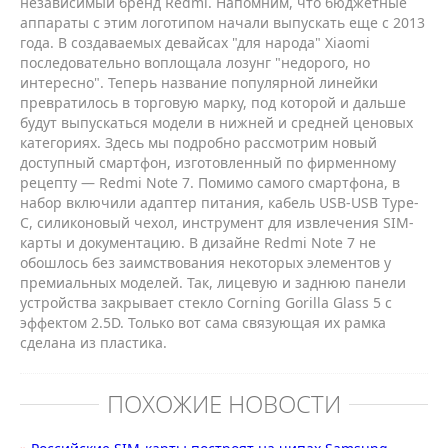
независимый бренд Redmi. Напомним, что бюджетные
аппараты с этим логотипом начали выпускать еще с 2013
года. В создаваемых девайсах "для народа" Xiaomi
последовательно воплощала лозунг "недорого, но
интересно". Теперь название популярной линейки
превратилось в торговую марку, под которой и дальше
будут выпускаться модели в нижней и средней ценовых
категориях. Здесь мы подробно рассмотрим новый
доступный смартфон, изготовленный по фирменному
рецепту — Redmi Note 7. Помимо самого смартфона, в
набор включили адаптер питания, кабель USB-USB Type-
С, силиконовый чехол, инструмент для извлечения SIM-
карты и документацию. В дизайне Redmi Note 7 не
обошлось без заимствования некоторых элементов у
премиальных моделей. Так, лицевую и заднюю панели
устройства закрывает стекло Corning Gorilla Glass 5 с
эффектом 2.5D. Только вот сама связующая их рамка
сделана из пластика.
ПОХОЖИЕ НОВОСТИ