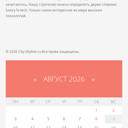
зачитаетесь. Нашу стратегию можно определить двумя словами:
luxury hi-tech. Только самое интересное из мира высоких
технологий.
© 2026 City-Skyline.ru Все права защищены.
«
АВГУСТ 2026 »
ПН
ВТ
СР
ЧТ
ПТ
СБ
ВС
1
2
3
4
5
6
7
8
9
10
11
12
13
14
15
16