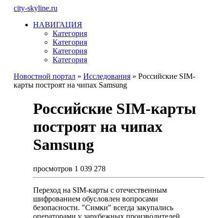
city-skyline.ru
НАВИГАЦИЯ
Категория
Категория
Категория
Категория
Новостной портал
»
Исследования
» Российские SIM-
карты построят на чипах Samsung
Российские SIM-карты
построят на чипах
Samsung
просмотров 1 039 278
Переход на SIM-карты с отечественным
шифрованием обусловлен вопросами
безопасности. "Симки" всегда закупались
операторами у зарубежных производителей,