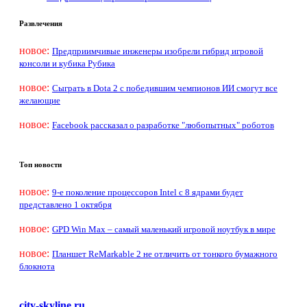
Развлечения
новое:
Предприимчивые инженеры изобрели гибрид игровой
консоли и кубика Рубика
новое:
Сыграть в Dota 2 с победившим чемпионов ИИ смогут все
желающие
новое:
Facebook рассказал о разработке "любопытных" роботов
Топ новости
новое:
9-е поколение процессоров Intel с 8 ядрами будет
представлено 1 октября
новое:
GPD Win Max – самый маленький игровой ноутбук в мире
новое:
Планшет ReMarkable 2 не отличить от тонкого бумажного
блокнота
city-skyline.ru