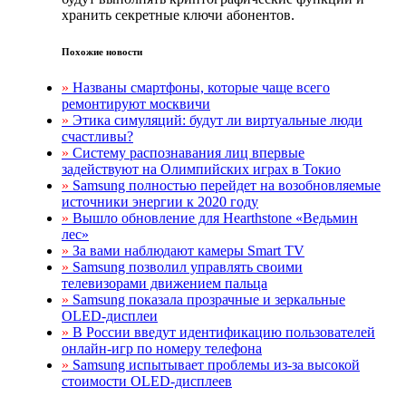
хранить секретные ключи абонентов.
Похожие новости
»
Названы смартфоны, которые чаще всего
ремонтируют москвичи
»
Этика симуляций: будут ли виртуальные люди
счастливы?
»
Систему распознавания лиц впервые
задействуют на Олимпийских играх в Токио
»
Samsung полностью перейдет на возобновляемые
источники энергии к 2020 году
»
Вышло обновление для Hearthstone «Ведьмин
лес»
»
За вами наблюдают камеры Smart TV
»
Samsung позволил управлять своими
телевизорами движением пальца
»
Samsung показала прозрачные и зеркальные
OLED-дисплеи
»
В России введут идентификацию пользователей
онлайн-игр по номеру телефона
»
Samsung испытывает проблемы из-за высокой
стоимости OLED-дисплеев