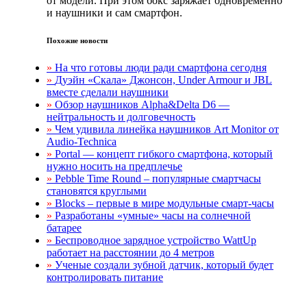
от модели. При этом бокс заряжает одновременно
и наушники и сам смартфон.
Похожие новости
»
На что готовы люди ради смартфона сегодня
»
Дуэйн «Скала» Джонсон, Under Armour и JBL
вместе сделали наушники
»
Обзор наушников Alpha&Delta D6 —
нейтральность и долговечность
»
Чем удивила линейка наушников Art Monitor от
Audio-Technica
»
Portal — концепт гибкого смартфона, который
нужно носить на предплечье
»
Pebble Time Round – популярные смартчасы
становятся круглыми
»
Blocks – первые в мире модульные смарт-часы
»
Разработаны «умные» часы на солнечной
батарее
»
Беспроводное зарядное устройство WattUp
работает на расстоянии до 4 метров
»
Ученые создали зубной датчик, который будет
контролировать питание