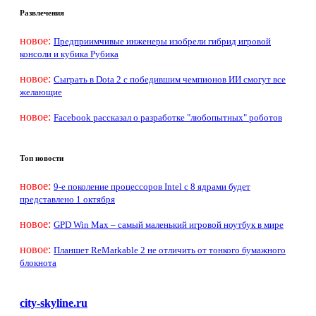
Развлечения
новое:
Предприимчивые инженеры изобрели гибрид игровой
консоли и кубика Рубика
новое:
Сыграть в Dota 2 с победившим чемпионов ИИ смогут все
желающие
новое:
Facebook рассказал о разработке "любопытных" роботов
Топ новости
новое:
9-е поколение процессоров Intel с 8 ядрами будет
представлено 1 октября
новое:
GPD Win Max – самый маленький игровой ноутбук в мире
новое:
Планшет ReMarkable 2 не отличить от тонкого бумажного
блокнота
city-skyline.ru