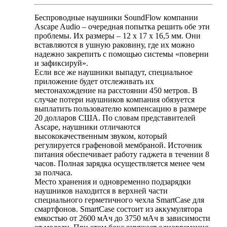
Беспроводные наушники SoundFlow компании
Ascape Audio – очередная попытка решить обе эти
проблемы. Их размеры – 12 х 17 х 16,5 мм. Они
вставляются в ушную раковину, где их можно
надежно закрепить с помощью системы «поверни
и зафиксируй».
Если все же наушники выпадут, специальное
приложение будет отслеживать их
местонахождение на расстоянии 450 метров. В
случае потери наушников компания обязуется
выплатить пользователю компенсацию в размере
20 долларов США. По словам представителей
Ascape, наушники отличаются
высококачественным звуком, который
регулируется графеновой мембраной. Источник
питания обеспечивает работу гаджета в течении 8
часов. Полная зарядка осуществляется менее чем
за полчаса.
Место хранения и одновременно подзарядки
наушников находится в верхней части
специального герметичного чехла SmartCase для
смартфонов. SmartCase состоит из аккумулятора
емкостью от 2600 мАч до 3750 мАч в зависимости