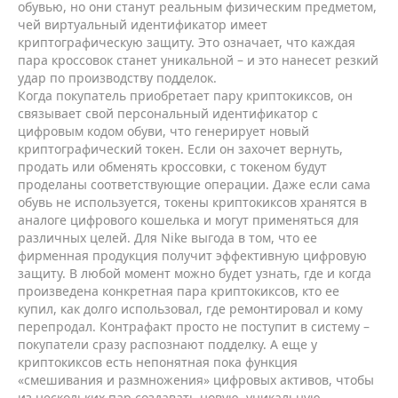
обувью, но они станут реальным физическим предметом,
чей виртуальный идентификатор имеет
криптографическую защиту. Это означает, что каждая
пара кроссовок станет уникальной – и это нанесет резкий
удар по производству подделок.
Когда покупатель приобретает пару криптокиксов, он
связывает свой персональный идентификатор с
цифровым кодом обуви, что генерирует новый
криптографический токен. Если он захочет вернуть,
продать или обменять кроссовки, с токеном будут
проделаны соответствующие операции. Даже если сама
обувь не используется, токены криптокиксов хранятся в
аналоге цифрового кошелька и могут применяться для
различных целей. Для Nike выгода в том, что ее
фирменная продукция получит эффективную цифровую
защиту. В любой момент можно будет узнать, где и когда
произведена конкретная пара криптокиксов, кто ее
купил, как долго использовал, где ремонтировал и кому
перепродал. Контрафакт просто не поступит в систему –
покупатели сразу распознают подделку. А еще у
криптокиксов есть непонятная пока функция
«смешивания и размножения» цифровых активов, чтобы
из нескольких пар создавать новую, уникальную.