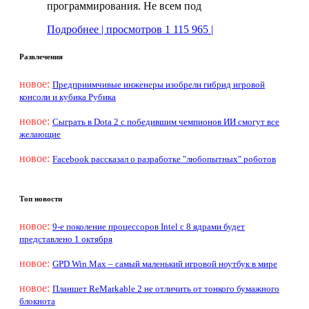
программирования. Не всем под
Подробнее | просмотров 1 115 965 |
Развлечения
новое:
Предприимчивые инженеры изобрели гибрид игровой
консоли и кубика Рубика
новое:
Сыграть в Dota 2 с победившим чемпионов ИИ смогут все
желающие
новое:
Facebook рассказал о разработке "любопытных" роботов
Топ новости
новое:
9-е поколение процессоров Intel с 8 ядрами будет
представлено 1 октября
новое:
GPD Win Max – самый маленький игровой ноутбук в мире
новое:
Планшет ReMarkable 2 не отличить от тонкого бумажного
блокнота