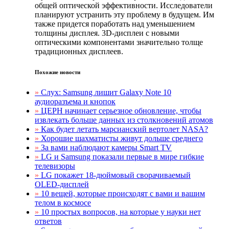
общей оптической эффективности. Исследователи
планируют устранить эту проблему в будущем. Им
также придется поработать над уменьшением
толщины дисплея. 3D-дисплеи с новыми
оптическими компонентами значительно толще
традиционных дисплеев.
Похожие новости
»
Слух: Samsung лишит Galaxy Note 10
аудиоразъема и кнопок
»
ЦЕРН начинает серьезное обновление, чтобы
извлекать больше данных из столкновений атомов
»
Как будет летать марсианский вертолет NASA?
»
Хорошие шахматисты живут дольше среднего
»
За вами наблюдают камеры Smart TV
»
LG и Samsung показали первые в мире гибкие
телевизоры
»
LG покажет 18-дюймовый сворачиваемый
OLED-дисплей
»
10 вещей, которые происходят с вами и вашим
телом в космосе
»
10 простых вопросов, на которые у науки нет
ответов