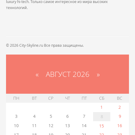
luxury hi-tech. Только самое интересное из мира высоких
технологий.
© 2026 City-Skyline.ru Все права защищены.
«
АВГУСТ 2026 »
ПН
ВТ
СР
ЧТ
ПТ
СБ
ВС
1
2
3
4
5
6
7
9
8
10
11
12
13
14
16
15
17
18
19
20
21
22
23