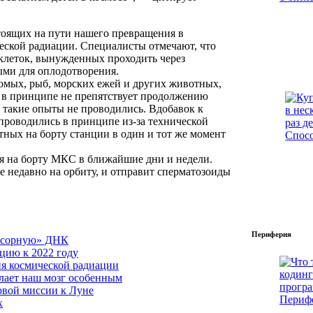
тоящих на пути нашего превращения в
еской радиации. Специалисты отмечают, что
 клеток, вынужденных проходить через
ыми для оплодотворения.
омых, рыб, морских ежей и других животных,
о в принципе не препятствует продолжению
в такие опыты не проводились. Вдобавок к
проводились в принципе из-за технической
ных на борту станции в один и тот же момент
я на борту МКС в ближайшие дни и недели.
 недавно на орбиту, и отправит сперматозоиды
Периферия
мусорную» ДНК
цию к 2022 году
ия космической радиации
елает наш мозг особенным
рвой миссии к Луне
Периф
х