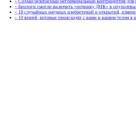
»
Создан безопасный негормональный контрацептив для
»
Биологи смогли включить «починку ДНК» в опухолевы
»
18 случайных научных изобретений и открытий, изме
»
10 вещей, которые происходят с вами и вашим телом в 