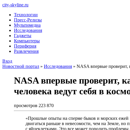
city-skyline.ru
Технологии
Пресс-Релизы
Мультимедиа
Исследования
Гаджеты
Компьютеры
Периферия
Развлечения
Вход
Новостной портал
»
Исследования
» NASA впервые проверит, к
NASA впервые проверит, к
человека ведут себя в косм
просмотров 223 870
«Прошлые опыты на сперме быков и морских ежей 
двигаться раньше в невесомости, чем на Земле, но 
с яйцеклетками. Это все может породить проблемы 