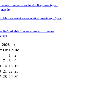
коление процессоров Intel с 8 ядрами будет
 октября
n Max – самый маленький игровой ноутбук в
т ReMarkable 2 не отличить от тонкого
кнота
 2026 »
т
Пт
Сб
Вс
1
2
7
8
9
3
14
15
16
0
21
22
23
7
28
29
30