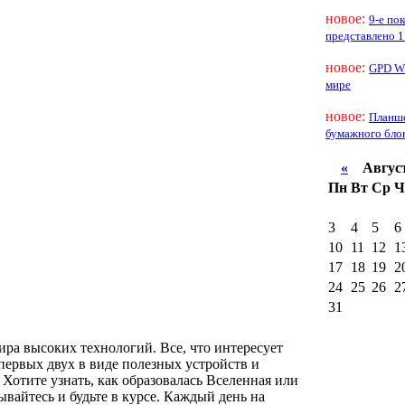
новое:
9-е по
представлено 1
новое:
GPD Wi
мире
новое:
Планше
бумажного бло
«
Август
Пн
Вт
Ср
Ч
3
4
5
6
10
11
12
1
17
18
19
2
24
25
26
2
31
ира высоких технологий. Все, что интересует
первых двух в виде полезных устройств и
Хотите узнать, как образовалась Вселенная или
вайтесь и будьте в курсе. Каждый день на