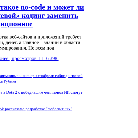
такое no-code и может ли
левой» кодинг заменить
диционное
отка веб-сайтов и приложений требует
и, денег, а главное – знаний в области
ммирования. Не всем под
нее | просмотров 1 116 398 |
иимчивые инженеры изобрели гибрид игровой
ка Рубика
ь в Dota 2 с победившим чемпионов ИИ смогут
ok рассказал о разработке "любопытных"