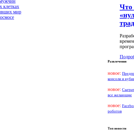
 мужчин
Что 
х клетках
нивших мир
«ну
космосе
тра
Разраб
времен
програ
Подроб
Развлечения
новое:
Предпр
консоли и куби
новое:
Сыграт
все желающие
новое:
Facebo
роботов
Топ новости