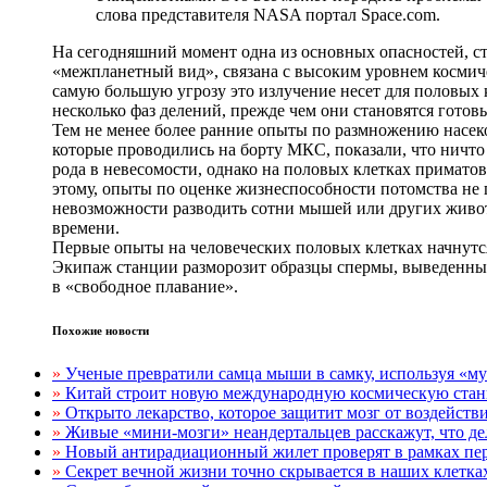
слова представителя NASA портал Space.com.
На сегодняшний момент одна из основных опасностей, с
«межпланетный вид», связана с высоким уровнем космич
самую большую угрозу это излучение несет для половых
несколько фаз делений, прежде чем они становятся готов
Тем не менее более ранние опыты по размножению насек
которые проводились на борту МКС, показали, что ничт
рода в невесомости, однако на половых клетках примато
этому, опыты по оценке жизнеспособности потомства не 
невозможности разводить сотни мышей или других живот
времени.
Первые опыты на человеческих половых клетках начнутс
Экипаж станции разморозит образцы спермы, выведенные
в «свободное плавание».
Похожие новости
»
Ученые превратили самца мыши в самку, используя «
»
Китай строит новую международную космическую стан
»
Открыто лекарство, которое защитит мозг от воздейств
»
Живые «мини-мозги» неандертальцев расскажут, что д
»
Новый антирадиационный жилет проверят в рамках пе
»
Секрет вечной жизни точно скрывается в наших клетка